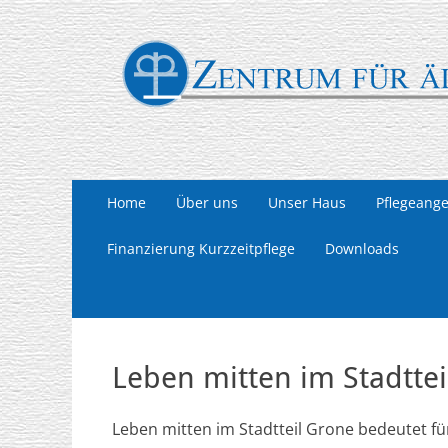
Zentrum für älte
Göttingen
Primäres
Zum
Home
Über uns
Unser Haus
Pflegeang
Inhalt
Menü
springen
Finanzierung Kurzzeitpflege
Downloads
Leben mitten im Stadttei
Leben mitten im Stadtteil Grone bedeutet fü