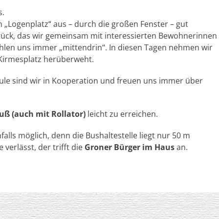
s.
„Logenplatz“ aus – durch die großen Fenster – gut
ück, das wir gemeinsam mit interessierten Bewohnerinnen
hlen uns immer „mittendrin“. In diesen Tagen nehmen wir
Kirmesplatz herüberweht.
hule sind wir in Kooperation und freuen uns immer über
uß (auch mit Rollator)
leicht zu erreichen.
falls möglich, denn die Bushaltestelle liegt nur 50 m
verlässt, der trifft die
Groner Bürger im Haus
an.
ntrum für ältere Menschen
. Alle Rechte vorbehalten. | Catch Responsiv